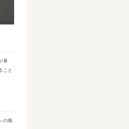
が基
ること
ンの風