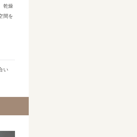
、乾燥
空間を
合い