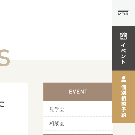
た
見学会
相談会